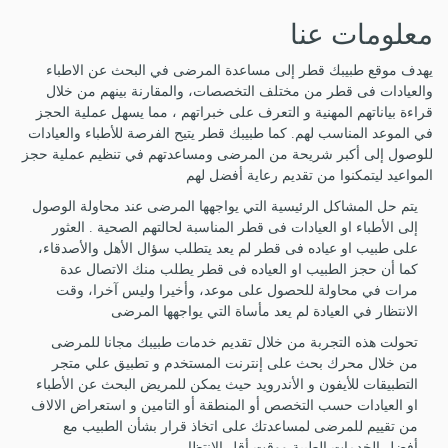
معلومات عنا
HOME
يهدف موقع طبيبك قطر إلى مساعدة المرضى في البحث عن الاطباء
والعيادات فى قطر من مختلف التخصصات، والمقارنة بينهم من خلال
قراءة بياناتهم المهنية و التعرف على خبراتهم ، مما يسهل عملية الحجز
HOSPITALS & CLINICS
في الموعد المناسب لهم. كما طبيبك قطر يتيح الفرصة للأطباء والعيادات
للوصول إلى أكبر شريحة من المرضى ومساعدتهم في تنظيم عملية حجز
SEARCH DOCTORS
المواعيد ليتمكنوا من تقديم رعاية أفضل لهم
يتم حل المشاكل الرئيسية التي يواجهها المرضى عند محاولة الوصول
إلى الأطباء او العيادات فى قطر المناسبة لحالتهم الصحية . العثور
ABOUT
على طبيب او عياده فى قطر لم يعد يتطلب سؤال الأهل والأصدقاء،
كما أن حجز الطبيب او العياده فى قطر يطلب منك الاتصال عدة
BLOG
مرات في محاولة للحصول على موعد، وأخيرا وليس آخرا، وقت
الانتظار في العيادة لم يعد مأساة التي يواجهها المرضى
تحولت هذه التجربة من خلال تقديم خدمات طبيبك مجانا للمرضى
العروض الطبية
من خلال محرك بحث على إنترنت المستخدم و تطبيق علي متجر
التطبيقات للأيفون و الأندرويد حيث يمكن للمريض البحث عن الأطباء
EVENTS
او العيادات حسب التخصص أو المنطقة أو التامين و استعراض الالاف
من تقييم للمرضى لمساعدتك على اتخاذ قرار بشأن الطبيب مع
أفضل الخدمات الطبية ووقت أقل الانتظار .